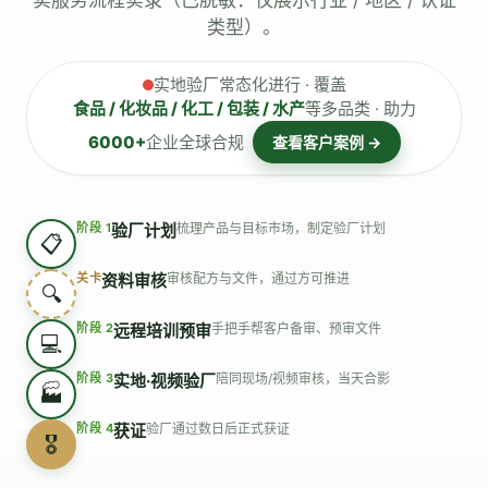
实服务流程实录（已脱敏：仅展示行业 / 地区 / 认证
类型）。
实地验厂常态化进行 · 覆盖
食品 / 化妆品 / 化工 / 包装 / 水产
等多品类 · 助力
6000+
企业全球合规
查看客户案例 →
阶段 1
验厂计划
梳理产品与目标市场，制定验厂计划
📋
关卡
资料审核
审核配方与文件，通过方可推进
🔍
阶段 2
远程培训预审
手把手帮客户备审、预审文件
💻
阶段 3
实地·视频验厂
陪同现场/视频审核，当天合影
🏭
阶段 4
获证
验厂通过数日后正式获证
🎖