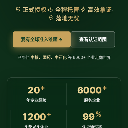
正式授权
全程托管
高效拿证
·
·
·
落地无忧
我有全球准入难题 →
查看认证范围
已陪伴
中粮、国药、中石化
等 6000+ 企业走向世界
+
+
20
6000
年专业经验
服务企业
+
%
1200
99
头部龙头企业
认证通过率