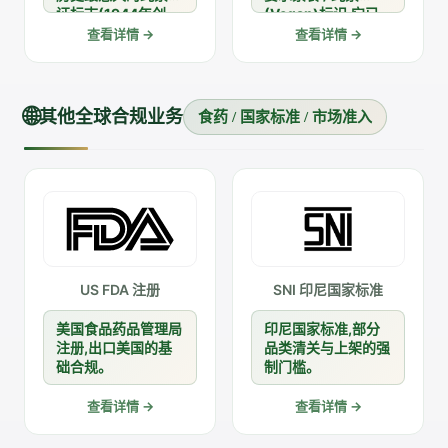
证标志(1944年创
(Vegan)标识,它已
立),广泛应用于食
从加分项变成不少品
查看详情 →
查看详情 →
品、化妆品、家居用
类进入欧美市场的门
品,是英国及英联邦
槛。素食认证不看产
市场消费者信任度最
品是否天然或有机,
高的素食标识。
只看两点:原料是否
🌐
其他全球合规业务
食药 / 国家标准 / 市场准入
完全不含动物源成
分、生产全流程是否
合规且不涉及动物实
验。 雅各之星按你
的目标市场与产品品
类,帮你选对标准(V-
Label / The Vegan
Society / IVU 等)、
对齐配料与工艺要
US FDA 注册
SNI 印尼国家标准
求,协助完成从资料
整理、配方比对到工
美国食品药品管理局
印尼国家标准,部分
厂审核的全流程办
注册,出口美国的基
品类清关与上架的强
理,让产品拿到国际
础合规。
制门槛。
认可的素食标志、更
顺畅地进入全球素食
查看详情 →
查看详情 →
消费市场。