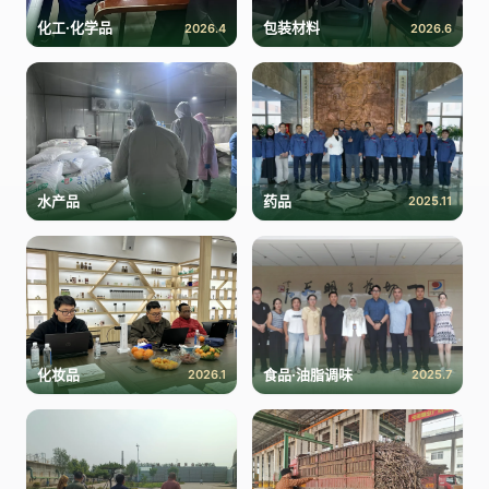
化工·化学品
包装材料
2026.4
2026.6
水产品
药品
2025.11
化妆品
食品·油脂调味
2026.1
2025.7