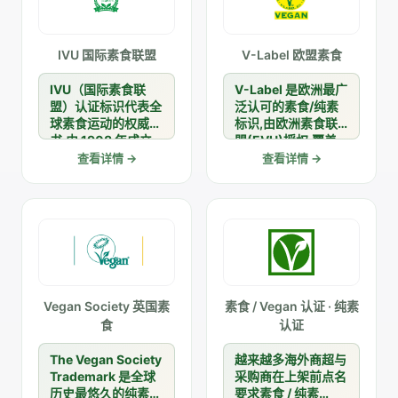
IVU 国际素食联盟
V-Label 欧盟素食
IVU（国际素食联
V-Label 是欧洲最广
盟）认证标识代表全
泛认可的素食/纯素
球素食运动的权威背
标识,由欧洲素食联
书,由 1908 年成立
盟(EVU)授权,覆盖
的国际素食联盟管
食品、化妆品、纺织
查看详情 →
查看详情 →
理,覆盖食品与餐饮
品等品类,帮助产品
品类,帮助产品获得
进入欧盟及全球素食
亚太及全球素食消费
消费市场。
者认同。
Vegan Society 英国素
素食 / Vegan 认证 · 纯素
食
认证
The Vegan Society
越来越多海外商超与
Trademark 是全球
采购商在上架前点名
历史最悠久的纯素认
要求素食 / 纯素