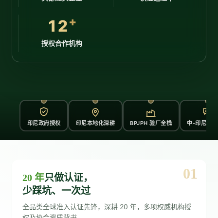
+
12
授权合作机构
印尼政府授权
印尼本地化深耕
BPJPH 验厂全栈
中-印尼合
01
20 年
只做认证，
少踩坑、一次过
全品类全球准入认证先锋，深耕 20 年，多项权威机构授
权及协会资质背书。