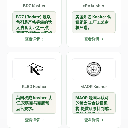
BDZ Kosher
cRc Kosher
BDZ (Badatz) 是以
美国知名 Kosher 认
色列最严格等级的犹
证组织,工厂工艺审
太洁食认证之一,代
核严谨。
表超正统犹太社区的
最高标准,在全球犹
查看详情 →
查看详情 →
太消费市场中享有极
高认可度,适合追求
顶级 Kosher 标准的
出口企业。
KLBD Kosher
MAOR Kosher
英国权威 Kosher 认
MAOR 是国际认可
证,采购商与商超常
的犹太洁食认证机
点名要求。
构,提供从原料到成
品的全链条 Kosher
审核服务,在中东、
查看详情 →
查看详情 →
北美及亚太犹太消费