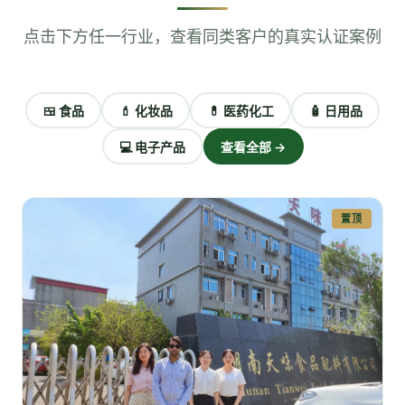
点击下方任一行业，查看同类客户的真实认证案例
🍱
食品
💄
化妆品
💊
医药化工
🧴
日用品
💻
电子产品
查看全部 →
置顶