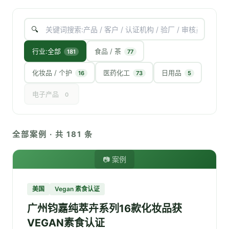
行业:全部
食品 / 茶
181
77
化妆品 / 个护
医药化工
日用品
16
73
5
电子产品
0
全部案例 · 共
181
条
📷 案例
美国
Vegan 素食认证
广州钧嘉纯萃卉系列16款化妆品获
VEGAN素食认证