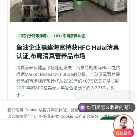
中东(沙特等海湾)
HFC 中国清真认证
鱼油企业福建海富特获HFC Halal清真
认证,布局清真营养品市场
清真营养保健品市场蓬勃发展：海富特的国际Halal之路
根据Market Research Future的分析，全球清真营养保
健品的市场规模预计将从2023年的407.5亿美元增长到
2032年的800亿美元，年复合增长率约为7.78%。对
于…
你们是怎么收费的呢？
📅 2026
✅ 已获证
我们使用 Cookie 以提升浏览体验、分析访问数据并优化内容。您可
以选择接受全部、拒绝非必要 Cookie,或自定义偏好。
隐私政策
💬
智能咨询
查看完整案例 →
自定义设置
拒绝非必要
全部接受