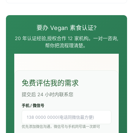
拿下海外订单 别让资质拖后腿！2026无纺布出口，Halal与
Vegan认证已成生存必修课 无纺布出口“生死劫”：没有这两张证
（Halal/Vegan），再大的海外单也接不住 从“有单无利”到“订单
流失”，无纺布企业破局：先拿Halal与Vegan认证 2026行业趋势
｜无纺布出口准入升级，Halal、Vegan认证为何缺一不可？ 警
要办 Vegan 素食认证?
惕！无纺布出口再遇新门槛，Halal与Vegan认证成海外订单“通行
证” 深耕无纺布外贸必知：
20 年认证经验,授权合作 12 家机构。一对一咨询,
帮你把流程理清楚。
免费评估我的需求
提交后 24 小时内联系您
手机 / 微信号
优先添加微信沟通，微信号与手机同号填一次即可