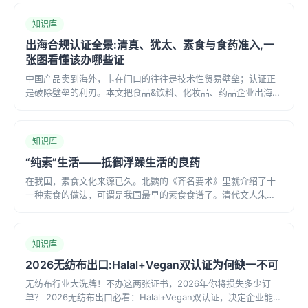
严禁酒类和猪。两者查的东西不同、面向不同消费群,不能互相替
代。本文讲清两者的区别,以及你的产品该办哪个、能不能一起
知识库
办。
出海合规认证全景:清真、犹太、素食与食药准入,一
张图看懂该办哪些证
中国产品卖到海外，卡在门口的往往是技术性贸易壁垒；认证正
是破除壁垒的利刃。本文把食品&饮料、化妆品、药品企业出海最
常碰到的四类认证（清真Halal、犹太Kosher、素食Vegan、食药
与国家准入）放在一张版图里讲清楚。
知识库
“纯素”生活——抵御浮躁生活的良药
在我国，素食文化来源已久。北魏的《齐名要术》里就介绍了十
一种素食的做法，可谓是我国最早的素食食谱了。清代文人朱锡
绶也说：“素食则气不浊”。在近代、现代更有著名人士身体力行提
倡素文化。大师梁漱溟，豫剧表演艺术家常香玉，歌神张学友，
演员刘涛……甚至是在我们觉得不可能坚持素食的运动领域，…
知识库
2026无纺布出口:Halal+Vegan双认证为何缺一不可
无纺布行业大洗牌！不办这两张证书，2026年你将损失多少订
单？ 2026无纺布出口必看：Halal+Vegan双认证，决定企业能否