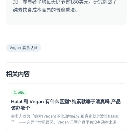
加，参与者平均每天仍节省1.80美元。研究挑战了
纯素饮食成本高昂的普遍看法。
Vegan 素食认证
相关内容
知识库
Halal 和 Vegan 有什么区别?纯素就等于清真吗,产品
该办哪个
很多人以为「纯素(Vegan)不含动物成分,那肯定就是清真(Halal)
了」——这是个常见误区。Vegan 只管产品里有没有动物来源成
分,不管酒精、也不管屠宰方式;Halal 允许合规屠宰的动物肉、但