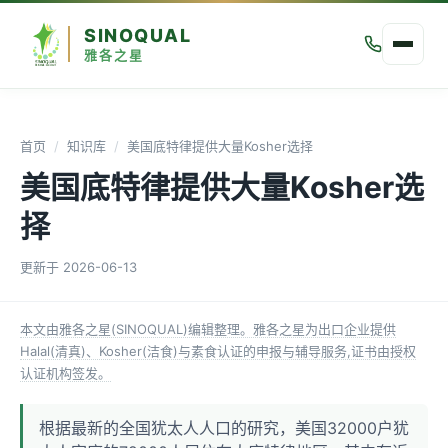
SINOQUAL
雅各之星
首页
/
知识库
/
美国底特律提供大量Kosher选择
美国底特律提供大量Kosher选
择
更新于
2026-06-13
本文由雅各之星(SINOQUAL)编辑整理。雅各之星为出口企业提供
Halal(清真)、Kosher(洁食)与素食认证的申报与辅导服务,证书由授权
认证机构签发。
根据最新的全国犹太人人口的研究，美国32000户犹