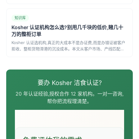
伊利诺伊州芝加哥市‌。作为非营利组织，cRc提供广泛的Kosher
认证服务，
知识库
Kosher 认证机构怎么选?别用几千块的低价,赌几十
万的整柜订单
Kosher 认证选机构,真正的大成本不是办证费,而是办错证被客户
拒收、整柜货物滞港的沉没成本。本文从客户市场、产线匹配、
长期成本三个维度,讲清怎么按目标市场选对机构、避开低价陷阱,
并给出可直接套用的三步选型法与询价必问的 5 个关键点。
要办 Kosher 洁食认证?
20 年认证经验,授权合作 12 家机构。一对一咨询,
帮你把流程理清楚。