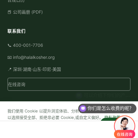
📕 公司画册 (PDF)
联系我们
📞 400-001-7706
📧 info@halalkosher.org
📍 深圳·湖南·山东·印尼·美国
在线咨询
你们是怎么收费的呢？
我们使用 Cookie 以提升浏览体验、分析访问数据并优化内容。您可
© 2026 Sinoqual Industrial (Shenzhen) Co., LTD. 雅各之星 版权
以选择接受全部、拒绝非必要 Cookie,或自定义偏好。
隐私政策
所有
💬
智能咨询
自定义设置
拒绝非必要
全部接受
隐私政策
·
服务条款
·
站点地图