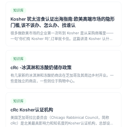
知识库
Kosher 犹太洁食认证出海指南:欧美高端市场的隐形
门槛,该不该办、怎么办、找谁认
很多做欧美市场的企业第一次听到 Kosher 是从采购商嘴里——
一句“你们有 Kosher 吗”,订单就卡住。这篇讲清 Kosher 认什
么、哪些产品和市场会被要求、十几家机构怎么选、办理流程,以
及该找哪一家。
知识库
cRc -冰淇淋和冻酸奶储存政策
有几家新的冰淇淋和冻酸奶商店在芝加哥及其周边乡村开业。一
些是独立的商店，一些则位于购物中心。
知识库
cRc Kosher认证机构
美国芝加哥拉比委员会（Chicago Rabbinical Council，简称
cRc）是北美最具影响力和知名度的Kosher认证机构，总部设于